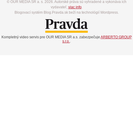
© OUR MEDIA SR a. s. 2026. Autorské práva sú vyhradené a vykonáva ich
vydavateľ,
viac info
.
Blogovací systém Blog.Pravda.sk beží na technológií Wordpress.
Kompletný video servis pre OUR MEDIA SR a.s. zabezpečuje
ARBERTO GROUP
s.r.o.
.