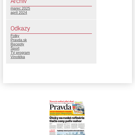
Archív
marec 2025
apríl 2024
Odkazy
Fotky
Pravda.sk
Recepty
Šport
TV program
Vinotéka