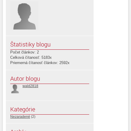
Štatistiky blogu
Počet článkov: 2
Celková čítanosť: 5183x
Priemerná čítanosť článkov: 2592x
Autor blogu
wald2818
Kategórie
Nezaradené
(2)