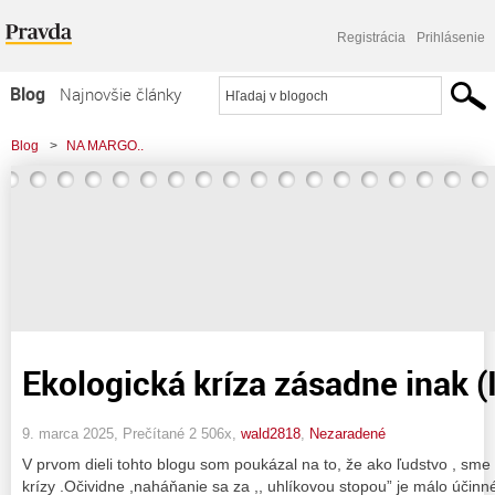
Registrácia
Prihlásenie
Blog
Najnovšie články
Najčítanejšie články
Blog
>
NA MARGO..
Najkomentovanejšie články
Zoznam blogov
Komerčné blogy
Ekologická kríza zásadne inak (II
9. marca 2025, Prečítané 2 506x,
wald2818
,
Nezaradené
V prvom dieli tohto blogu som poukázal na to, že ako ľudstvo , sme v
krízy .Očividne ,naháňanie sa za ,, uhlíkovou stopou” je málo účin