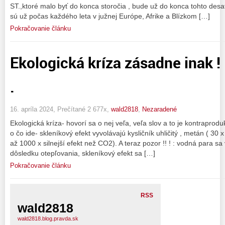
ST.,ktoré malo byť do konca storočia , bude už do konca tohto desaťr
sú už počas každého leta v južnej Európe, Afrike a Blízkom […]
Pokračovanie článku
Ekologická kríza zásadne inak !
.
16. apríla 2024, Prečítané 2 677x,
wald2818
,
Nezaradené
Ekologická kríza- hovorí sa o nej veľa, veľa slov a to je kontraprodu
o čo ide- skleníkový efekt vyvolávajú kysličník uhličitý , metán ( 30 x
až 1000 x silnejší efekt než CO2). A teraz pozor !! ! : vodná para s
dôsledku otepľovania, skleníkový efekt sa […]
Pokračovanie článku
RSS
wald2818
wald2818.blog.pravda.sk