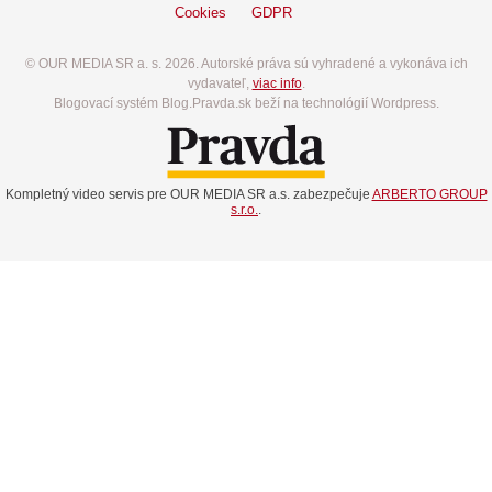
Cookies
GDPR
© OUR MEDIA SR a. s. 2026. Autorské práva sú vyhradené a vykonáva ich
vydavateľ,
viac info
.
Blogovací systém Blog.Pravda.sk beží na technológií Wordpress.
Kompletný video servis pre OUR MEDIA SR a.s. zabezpečuje
ARBERTO GROUP
s.r.o.
.