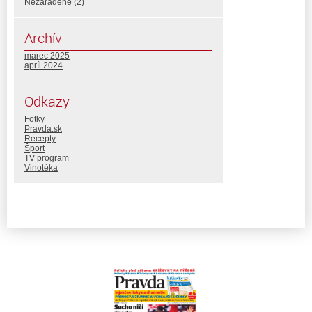
Nezaradené
(2)
Archív
marec 2025
apríl 2024
Odkazy
Fotky
Pravda.sk
Recepty
Šport
TV program
Vinotéka