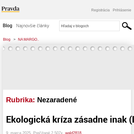
Registrácia
Prihlásenie
Blog
Najnovšie články
Najčítanejšie články
Blog
>
NA MARGO..
Najkomentovanejšie články
Zoznam blogov
Komerčné blogy
Rubrika:
Nezaradené
Ekologická kríza zásadne inak (II
9. marca 2025, Prečítané 2 507x,
wald2818