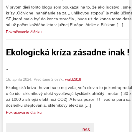
V prvom dieli tohto blogu som poukázal na to, že ako ľudstvo , sme v
krízy .Očividne ,naháňanie sa za ,, uhlíkovou stopou” je málo účin
ST.,ktoré malo byť do konca storočia , bude už do konca tohto desaťr
sú už počas každého leta v južnej Európe, Afrike a Blízkom […]
Pokračovanie článku
Ekologická kríza zásadne inak !
.
16. apríla 2024, Prečítané 2 677x,
wald2818
Ekologická kríza- hovorí sa o nej veľa, veľa slov a to je kontraprodu
o čo ide- skleníkový efekt vyvolávajú kysličník uhličitý , metán ( 30 x
až 1000 x silnejší efekt než CO2). A teraz pozor !! ! : vodná para s
dôsledku otepľovania, skleníkový efekt sa […]
Pokračovanie článku
RSS